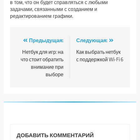
в том, что он будет справляться с любыми
задачами, связанными с созданием и
редактированием графики.
Навигация
Предыдущая:
Следующая:
по
Нетбук для игр: на
Как выбрать нетбук
что стоит обратить
с поддержкой Wi-Fi 6
записям
внимание при
выборе
ДОБАВИТЬ КОММЕНТАРИЙ