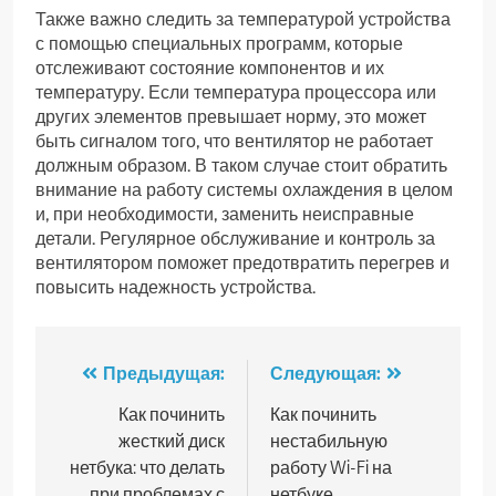
Также важно следить за температурой устройства
с помощью специальных программ, которые
отслеживают состояние компонентов и их
температуру. Если температура процессора или
других элементов превышает норму, это может
быть сигналом того, что вентилятор не работает
должным образом. В таком случае стоит обратить
внимание на работу системы охлаждения в целом
и, при необходимости, заменить неисправные
детали. Регулярное обслуживание и контроль за
вентилятором поможет предотвратить перегрев и
повысить надежность устройства.
Навигация
Предыдущая:
Следующая:
по
Как починить
Как починить
жесткий диск
нестабильную
записям
нетбука: что делать
работу Wi-Fi на
при проблемах с
нетбуке